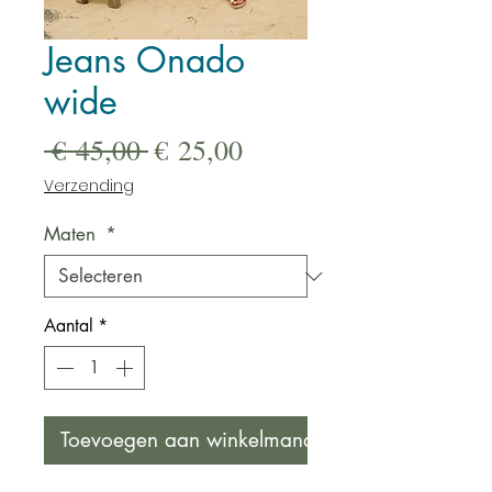
Jeans Onado
wide
Normale
Verkoopprijs
 € 45,00 
€ 25,00
prijs
Verzending
Maten
*
Aantal
*
Toevoegen aan winkelmandje