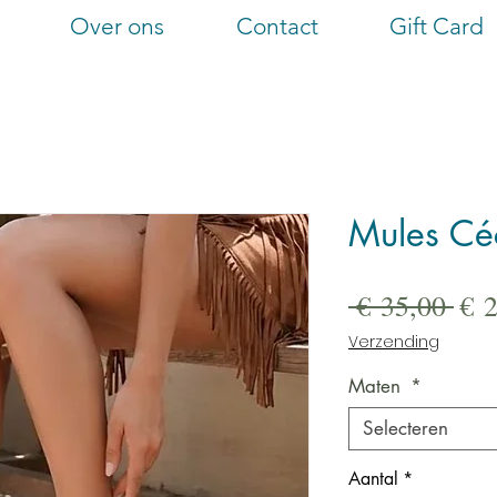
Over ons
Contact
Gift Card
Mules Céc
Nor
 € 35,00 
€ 
prij
Verzending
Maten
*
Selecteren
Aantal
*