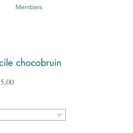
Members
ile chocobruin
male
Verkoopprijs
25,00
s